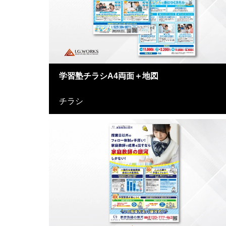
学習塾チラシA4両面＋地図
チラシ